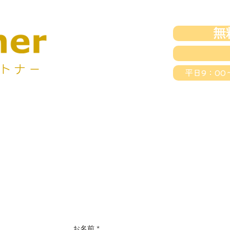
無
ートナー
平日9：00
事業を買う
会社概要
N
お名前